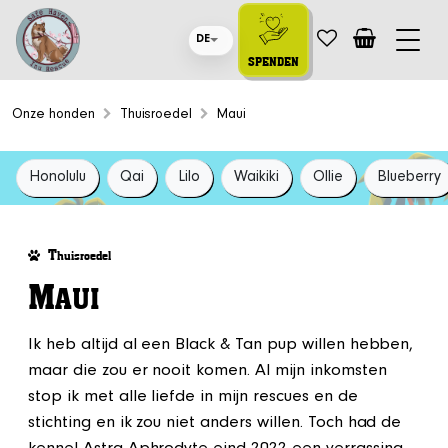
DE
SPENDEN
Onze honden
Thuisroedel
Maui
Honolulu
Qai
Lilo
Waikiki
Ollie
Blueberry
T
huisroedel
M
AUI
Ik heb altijd al een Black & Tan pup willen hebben,
maar die zou er nooit komen. Al mijn inkomsten
stop ik met alle liefde in mijn rescues en de
stichting en ik zou niet anders willen. Toch had de