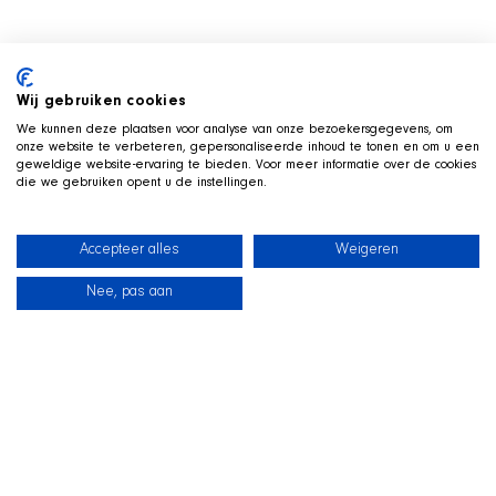
Wij gebruiken cookies
We kunnen deze plaatsen voor analyse van onze bezoekersgegevens, om
onze website te verbeteren, gepersonaliseerde inhoud te tonen en om u een
geweldige website-ervaring te bieden. Voor meer informatie over de cookies
die we gebruiken opent u de instellingen.
Accepteer alles
Weigeren
Nee, pas aan
Neuigkeiten
Unsere Hunde
Strandshop
Kontakt