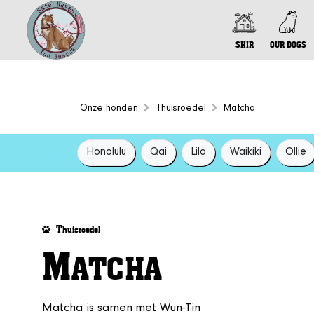
SHIR
OUR DOGS
Onze honden
Thuisroedel
Matcha
Honolulu
Qai
Lilo
Waikiki
Ollie
T
huisroedel
M
ATCHA
Matcha is samen met Wun-Tin