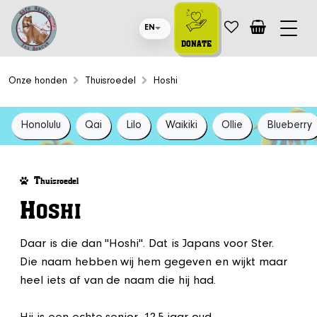
EN
DONATE
Onze honden
Thuisroedel
Hoshi
Honolulu
Qai
Lilo
Waikiki
Ollie
Blueberry
T
huisroedel
H
OSHI
Daar is die dan "Hoshi". Dat is Japans voor Ster.
Die naam hebben wij hem gegeven en wijkt maar
heel iets af van de naam die hij had.