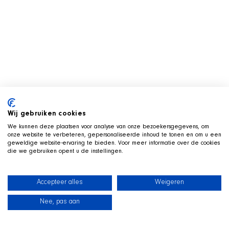
Wij gebruiken cookies
We kunnen deze plaatsen voor analyse van onze bezoekersgegevens, om
onze website te verbeteren, gepersonaliseerde inhoud te tonen en om u een
geweldige website-ervaring te bieden. Voor meer informatie over de cookies
die we gebruiken opent u de instellingen.
Accepteer alles
Weigeren
Nee, pas aan
News
Our dogs
Beach Shop
Contact