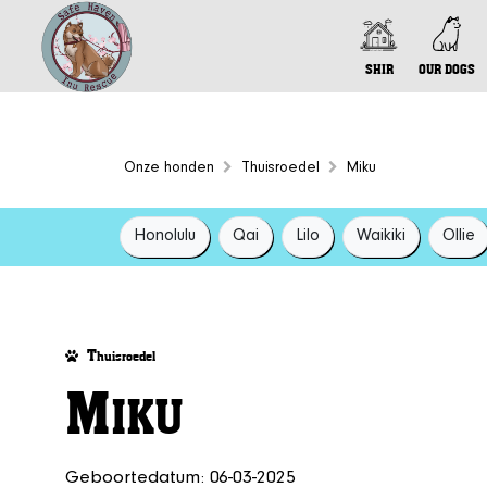
SHIR
OUR DOGS
Onze honden
Thuisroedel
Miku
Honolulu
Qai
Lilo
Waikiki
Ollie
T
huisroedel
M
IKU
Geboortedatum: 06-03-2025