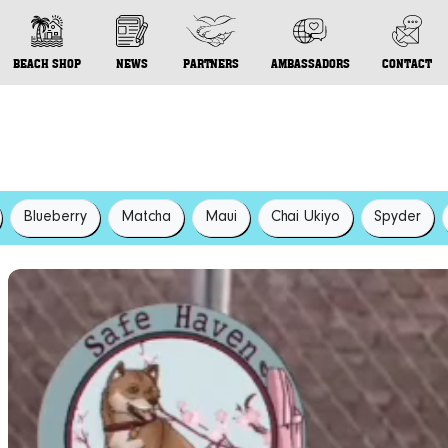
BEACH SHOP
NEWS
PARTNERS
AMBASSADORS
CONTACT
Blueberry
Matcha
Maui
Chai Ukiyo
Spyder