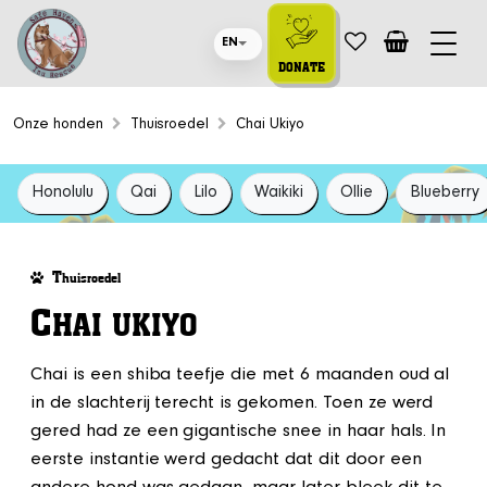
EN
DONATE
Onze honden
Thuisroedel
Chai Ukiyo
Honolulu
Qai
Lilo
Waikiki
Ollie
Blueberry
T
huisroedel
C
HAI UKIYO
Chai is een shiba teefje die met 6 maanden oud al
in de slachterij terecht is gekomen. Toen ze werd
gered had ze een gigantische snee in haar hals. In
eerste instantie werd gedacht dat dit door een