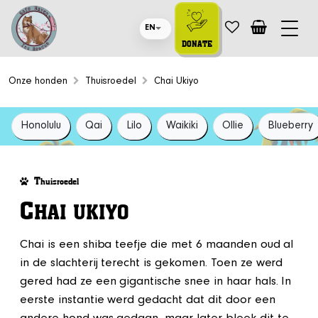
EN
DONATE
Onze honden
Thuisroedel
Chai Ukiyo
Honolulu
Qai
Lilo
Waikiki
Ollie
Blueberry
T
huisroedel
C
HAI UKIYO
Chai is een shiba teefje die met 6 maanden oud al
in de slachterij terecht is gekomen. Toen ze werd
gered had ze een gigantische snee in haar hals. In
eerste instantie werd gedacht dat dit door een