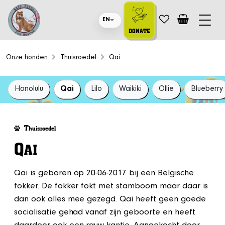
EN
DONATE
Onze honden
Thuisroedel
Qai
Honolulu
Qai
Lilo
Waikiki
Ollie
Blueberry
T
huisroedel
Q
AI
Qai is geboren op 20-06-2017 bij een Belgische
fokker. De fokker fokt met stamboom maar daar is
dan ook alles mee gezegd. Qai heeft geen goede
socialisatie gehad vanaf zijn geboorte en heeft