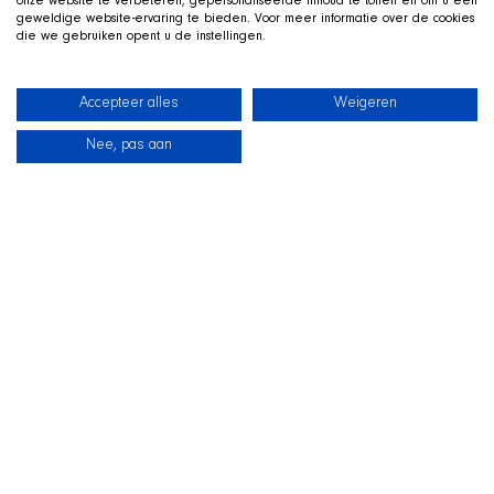
onze website te verbeteren, gepersonaliseerde inhoud te tonen en om u een
geweldige website-ervaring te bieden. Voor meer informatie over de cookies
die we gebruiken opent u de instellingen.
Accepteer alles
Weigeren
Nee, pas aan
News
Our dogs
Beach Shop
Contact
LIVE ON TWITCH
G
ame along with the SHIR Crew
We stream live on Twitch, with Qai stretched out in his
basket beside us on camera. Drop by, ask us about the
shelter and support the dogs during the stream.