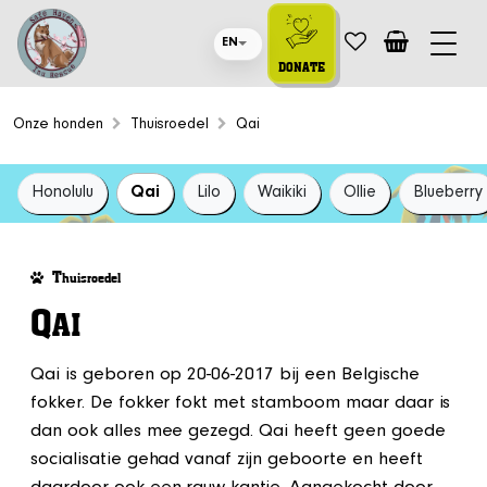
EN
DONATE
Onze honden
Thuisroedel
Qai
Honolulu
Qai
Lilo
Waikiki
Ollie
Blueberry
T
huisroedel
Q
AI
Qai is geboren op 20-06-2017 bij een Belgische
fokker. De fokker fokt met stamboom maar daar is
dan ook alles mee gezegd. Qai heeft geen goede
socialisatie gehad vanaf zijn geboorte en heeft