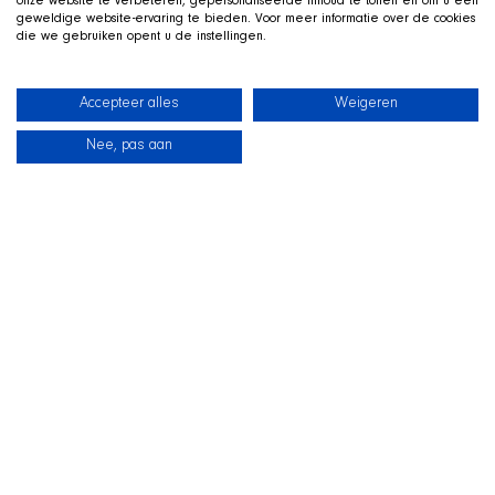
onze website te verbeteren, gepersonaliseerde inhoud te tonen en om u een
geweldige website-ervaring te bieden. Voor meer informatie over de cookies
die we gebruiken opent u de instellingen.
Accepteer alles
Weigeren
Nee, pas aan
News
Our dogs
Beach Shop
Contact
LIVE ON TWITCH
G
ame along with the SHIR Crew
We stream live on Twitch, with Qai stretched out in his
basket beside us on camera. Drop by, ask us about the
shelter and support the dogs during the stream.