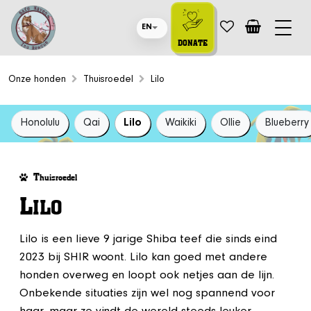
EN
DONATE
Onze honden
Thuisroedel
Lilo
Honolulu
Qai
Lilo
Waikiki
Ollie
Blueberry
T
huisroedel
L
ILO
Lilo is een lieve 9 jarige Shiba teef die sinds eind
2023 bij SHIR woont. Lilo kan goed met andere
honden overweg en loopt ook netjes aan de lijn.
Onbekende situaties zijn wel nog spannend voor