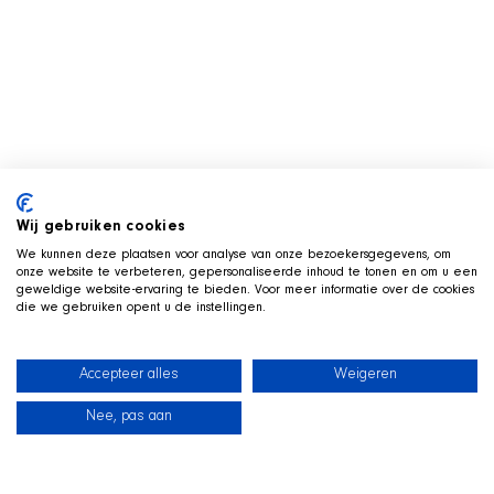
Wij gebruiken cookies
We kunnen deze plaatsen voor analyse van onze bezoekersgegevens, om
onze website te verbeteren, gepersonaliseerde inhoud te tonen en om u een
geweldige website-ervaring te bieden. Voor meer informatie over de cookies
die we gebruiken opent u de instellingen.
Accepteer alles
Weigeren
Nee, pas aan
News
Our dogs
Beach Shop
Contact