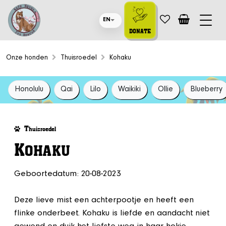
EN
DONATE
Onze honden
Thuisroedel
Kohaku
Honolulu
Qai
Lilo
Waikiki
Ollie
Blueberry
T
huisroedel
K
OHAKU
Geboortedatum: 20-08-2023
Deze lieve mist een achterpootje en heeft een
flinke onderbeet. Kohaku is liefde en aandacht niet