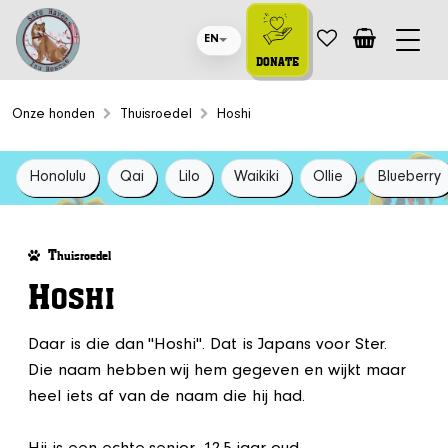
EN
DONATE
Onze honden
Thuisroedel
Hoshi
Honolulu
Qai
Lilo
Waikiki
Ollie
Blueberry
T
huisroedel
H
OSHI
Daar is die dan "Hoshi". Dat is Japans voor Ster.
Die naam hebben wij hem gegeven en wijkt maar
heel iets af van de naam die hij had.