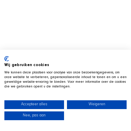
Wij gebruiken cookies
We kunnen deze plaatsen voor analyse van onze bezoekersgegevens, om
onze website te verbeteren, gepersonaliseerde inhoud te tonen en om u een
geweldige website-ervaring te bieden. Voor meer informatie over de cookies
die we gebruiken opent u de instellingen.
Accepteer alles
Weigeren
Nee, pas aan
News
Our dogs
Beach Shop
Contact