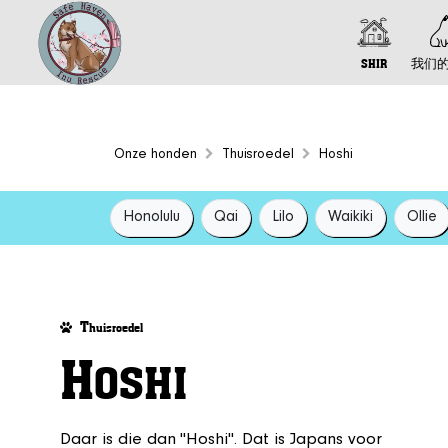
SHIR
我们
Onze honden
Thuisroedel
Hoshi
Honolulu
Qai
Lilo
Waikiki
Ollie
T
huisroedel
H
OSHI
Daar is die dan "Hoshi". Dat is Japans voor