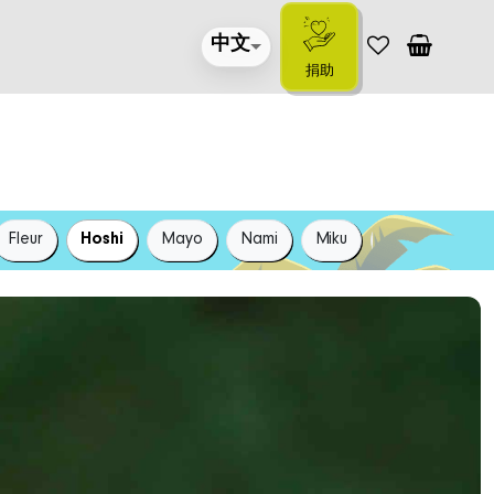
中文
捐助
Fleur
Hoshi
Mayo
Nami
Miku
Shoko
Koh