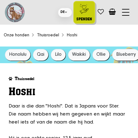
DE
SPENDEN
Onze honden
Thuisroedel
Hoshi
Honolulu
Qai
Lilo
Waikiki
Ollie
Blueberry
T
huisroedel
H
OSHI
Daar is die dan "Hoshi". Dat is Japans voor Ster.
Die naam hebben wij hem gegeven en wijkt maar
heel iets af van de naam die hij had.