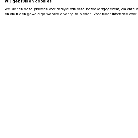
Wij gebruiken cookies
We kunnen deze plaatsen voor analyse van onze bezoekersgegevens, om onze we
en om u een geweldige website-ervaring te bieden. Voor meer informatie over d
LIVE ON TWITCH
G
ame along with t
We stream live on Twitch, with Qai s
us on camera. Drop by, ask us about
dogs during the stream.
SAFE HAVEN INU RESCUE