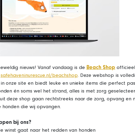
weldig nieuws! Vanaf vandaag is de
Beach Shop
officie
e
safehaveninurescue.nl/beachshop
. Deze webshop is volled
in onze site en biedt leuke en unieke items die perfect pas
onden én soms wel het strand, alles is met zorg geselectee
uit deze shop gaan rechtstreeks naar de zorg, opvang en 
e honden die wij opvangen.
pen bij ons?
e winst gaat naar het redden van honden