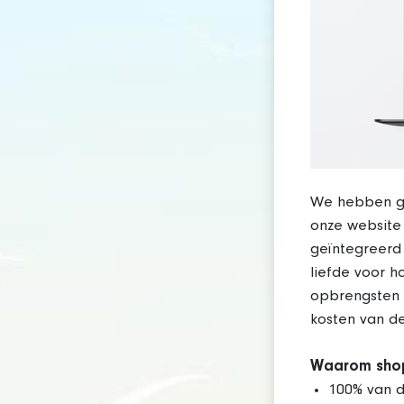
We hebben ge
onze websit
geïntegreerd 
liefde voor h
opbrengsten 
kosten van d
Waarom shop
100% van d