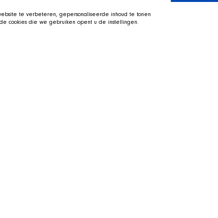
bsite te verbeteren, gepersonaliseerde inhoud te tonen
e cookies die we gebruiken opent u de instellingen.
he SHIR Crew
Visit the SHIR Crew
tretched out in his basket beside
Straight to Twitch
 the shelter and support the
About us