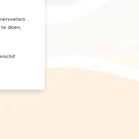
iervoeters.
 te doen,
rschil!