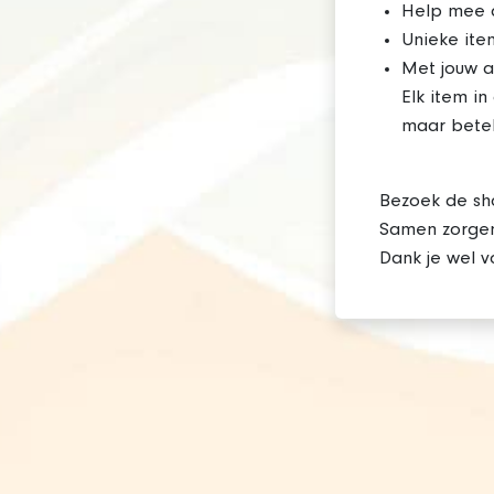
Help mee 
Unieke ite
Met jouw a
Elk item i
maar betek
Bezoek de sh
Samen zorgen
Dank je wel v