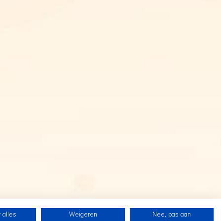
 alles
Weigeren
Nee, pas aan