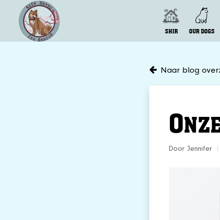
SHIR
OUR DOGS
Naar blog overz
O
NZE
Door Jennifer
|