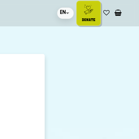
EN
DONATE