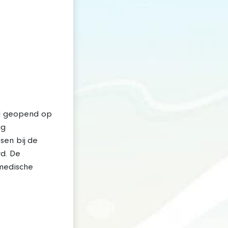
el geopend op
ig
sen bij de
rd. De
medische