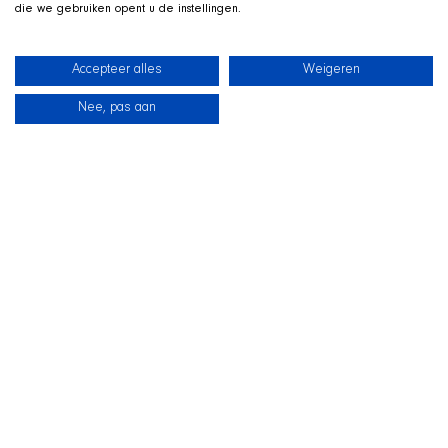
die we gebruiken opent u de instellingen.
Accepteer alles
Weigeren
Nee, pas aan
News
Our dogs
Beach Shop
Contact
LIVE ON TWITCH
G
ame along with the SHIR Crew
We stream live on Twitch, with Qai stretched out in his
basket beside us on camera. Drop by, ask us about the
shelter and support the dogs during the stream.
Visit the SHIR Crew
Straight to Twitch