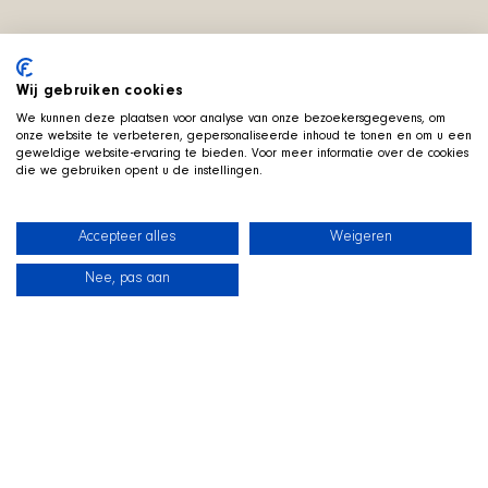
Wij gebruiken cookies
We kunnen deze plaatsen voor analyse van onze bezoekersgegevens, om
onze website te verbeteren, gepersonaliseerde inhoud te tonen en om u een
geweldige website-ervaring te bieden. Voor meer informatie over de cookies
die we gebruiken opent u de instellingen.
Accepteer alles
Weigeren
Nee, pas aan
News
Our dogs
Beach Shop
Contact
M
EET ONE OF OUR
ADOPTABLE DOGS