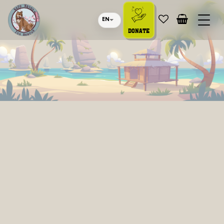
EN
DONATE