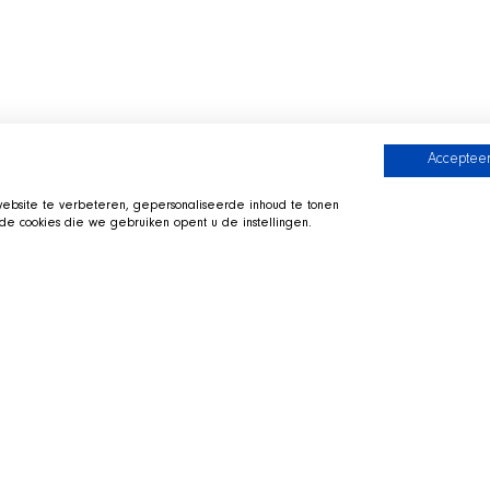
Accepteer
bsite te verbeteren, gepersonaliseerde inhoud te tonen
e cookies die we gebruiken opent u de instellingen.
he SHIR Crew
Visit the SHIR Crew
tretched out in his basket beside
Straight to Twitch
 the shelter and support the