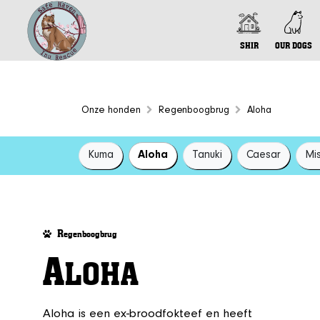
SHIR
OUR DOGS
Onze honden
Regenboogbrug
Aloha
Kuma
Aloha
Tanuki
Caesar
Mi
R
egenboogbrug
A
LOHA
Aloha is een ex-broodfokteef en heeft