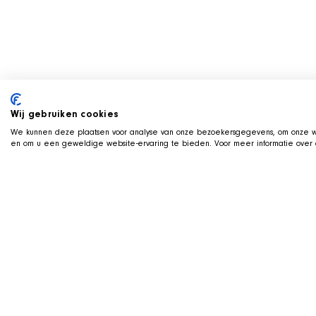
Wij gebruiken cookies
We kunnen deze plaatsen voor analyse van onze bezoekersgegevens, om onze we
en om u een geweldige website-ervaring te bieden. Voor meer informatie over d
LIVE ON TWITCH
G
ame along with t
We stream live on Twitch, with Qai s
us on camera. Drop by, ask us about