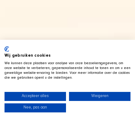
Wij gebruiken cookies
We kunnen deze plaatsen voor analyse van onze bezoekersgegevens, om
onze website te verbeteren, gepersonaliseerde inhoud te tonen en om u een
geweldige website-ervaring te bieden. Voor meer informatie over de cookies
die we gebruiken opent u de instellingen.
Accepteer alles
Weigeren
Nee, pas aan
News
Our dogs
Beach Shop
Contact