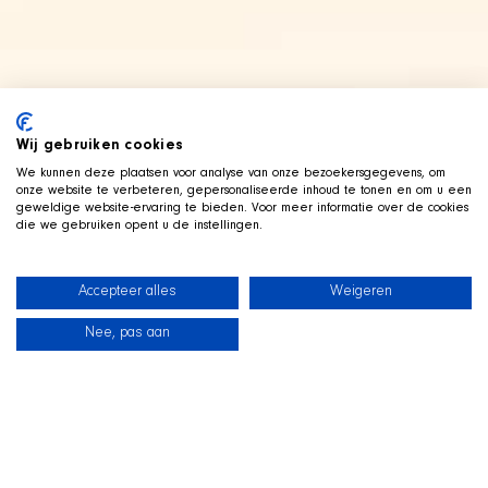
Wij gebruiken cookies
We kunnen deze plaatsen voor analyse van onze bezoekersgegevens, om
onze website te verbeteren, gepersonaliseerde inhoud te tonen en om u een
geweldige website-ervaring te bieden. Voor meer informatie over de cookies
die we gebruiken opent u de instellingen.
Accepteer alles
Weigeren
Nee, pas aan
新闻
我们的狗狗
海滩商店
联系