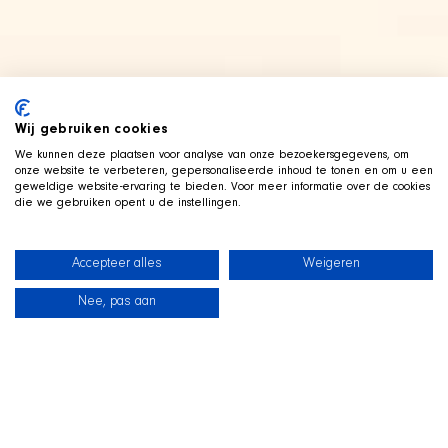
Wij gebruiken cookies
We kunnen deze plaatsen voor analyse van onze bezoekersgegevens, om
onze website te verbeteren, gepersonaliseerde inhoud te tonen en om u een
geweldige website-ervaring te bieden. Voor meer informatie over de cookies
die we gebruiken opent u de instellingen.
Accepteer alles
Weigeren
Nee, pas aan
News
Our dogs
Beach Shop
Contact
LIVE ON TWITCH