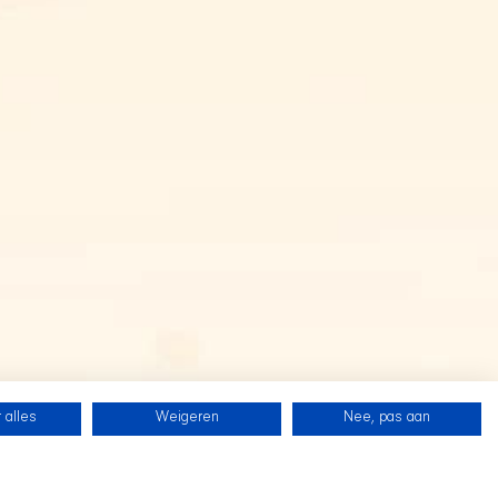
 alles
Weigeren
Nee, pas aan
SHIR CREW
Follow us on Twitch