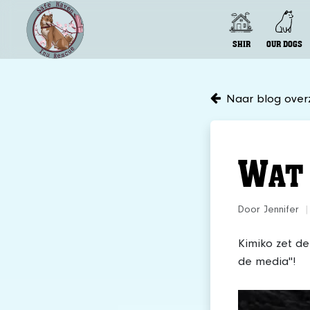
SHIR
OUR DOGS
Naar blog overz
W
AT
Door Jennifer
|
Kimiko zet de 
de media"!