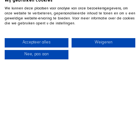
Wij gebruiken cookies
We kunnen deze plaatsen voor analyse van onze bezoekersgegevens, om
onze website te verbeteren, gepersonaliseerde inhoud te tonen en om u een
geweldige website-ervaring te bieden. Voor meer informatie over de cookies
die we gebruiken opent u de instellingen.
Accepteer alles
Weigeren
Nee, pas aan
Neuigkeiten
Unsere Hunde
Strandshop
Kontakt
LIVE AUF TWITCH
Z
ockt mit der SHIR Crew
Wir streamen live auf Twitch, mit Qai ausgestreckt in seinem
Koerbchen neben uns im Bild. Schauen Sie vorbei, fragen Sie
uns zur Aufnahme und unterstuetzen Sie die Hunde