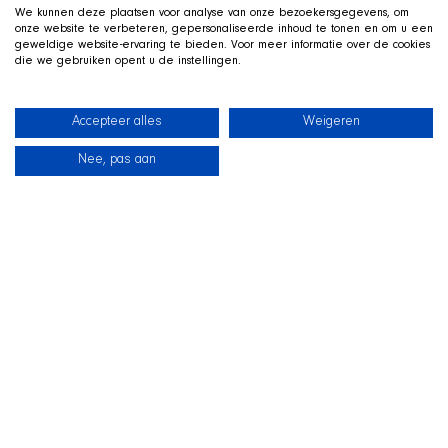
We kunnen deze plaatsen voor analyse van onze bezoekersgegevens, om
onze website te verbeteren, gepersonaliseerde inhoud te tonen en om u een
geweldige website-ervaring te bieden. Voor meer informatie over de cookies
die we gebruiken opent u de instellingen.
Accepteer alles
Weigeren
Nee, pas aan
News
Our dogs
Beach Shop
Contact
LIVE ON TWITCH
G
ame along with the SHIR Crew
We stream live on Twitch, with Qai stretched out in his
basket beside us on camera. Drop by, ask us about the
shelter and support the dogs during the stream.