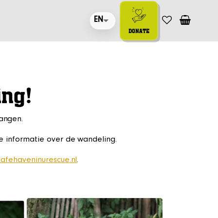
EN
DONATE
ing!
vangen.
e informatie over de wandeling.
afehaveninurescue.nl
.