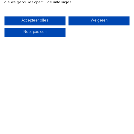
die we gebruiken opent u de instellingen.
Accepteer alles
Weigeren
Nee, pas aan
Neuigkeiten
Unsere Hunde
Strandshop
Kontakt
LIVE AUF TWITCH
Z
ockt mit der SHIR Crew
Wir streamen live auf Twitch, mit Qai ausgestreckt in seinem
Koerbchen neben uns im Bild. Schauen Sie vorbei, fragen Sie
uns zur Aufnahme und unterstuetzen Sie die Hunde
waehrend des Streams.
Zur SHIR Crew