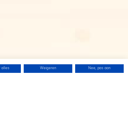
 alles
Weigeren
Nee, pas aan
SHIR CREW
Folgen Sie uns auf Twitch