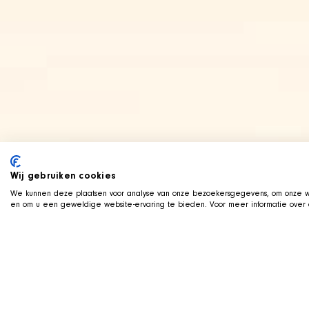
Wij gebruiken cookies
We kunnen deze plaatsen voor analyse van onze bezoekersgegevens, om onze we
en om u een geweldige website-ervaring te bieden. Voor meer informatie over d
LIVE AUF TWITCH
Z
ockt mit der SHIR