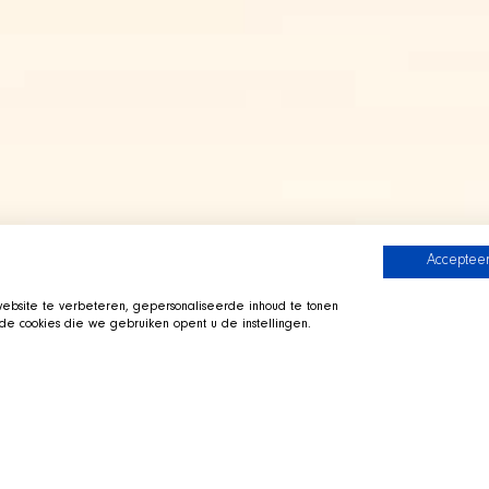
Accepteer
bsite te verbeteren, gepersonaliseerde inhoud te tonen
e cookies die we gebruiken opent u de instellingen.
 Crew
Zur SHIR Crew