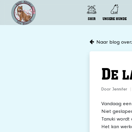
SHIR
UNSERE HUNDE
Naar blog overz
D
E L
Door Jennifer
|
Vandaag een
Niet geslapen
Tanuki wordt 
Het kan werke