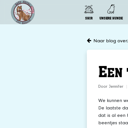
SHIR
UNSERE HUNDE
Naar blog overz
E
EN
Door Jennifer
|
We kunnen we
De laatste da
dat is al een
beentjes staa