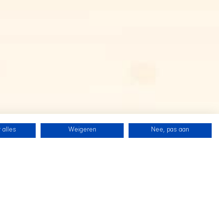
 alles
Weigeren
Nee, pas aan
SHIR CREW
Folgen Sie uns auf Twitch