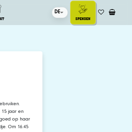
DE
KT
SPENDEN
ebruiken.
 15 jaar en
t goed op haar
dje. Om 16.45