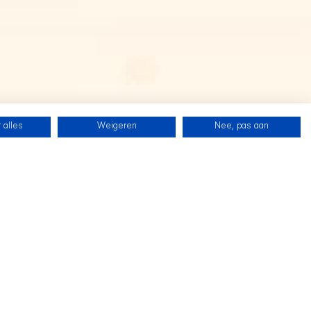
 alles
Weigeren
Nee, pas aan
SHIR CREW
Folgen Sie uns auf Twitch