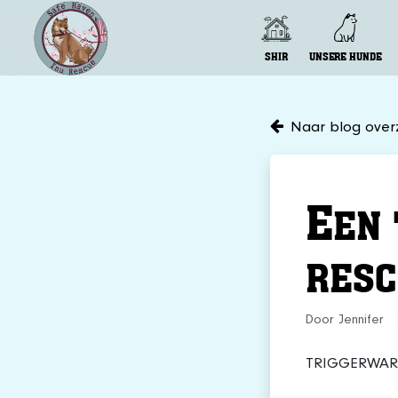
SHIR
UNSERE HUNDE
Naar blog overz
E
EN 
RESC
Door Jennifer
TRIGGERWA