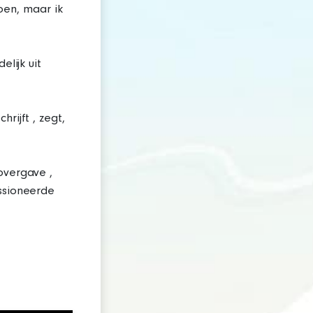
en, maar ik
elijk uit
rijft , zegt,
overgave ,
assioneerde