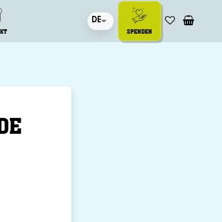
DE
KT
SPENDEN
DE