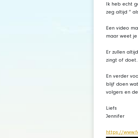
Ik heb echt 
zeg altijd “ a
Een video make
maar weet je 
Er zullen alti
zingt of doet
En verder voo
blijf doen wa
volgers en de
Liefs
Jennifer
https://www.