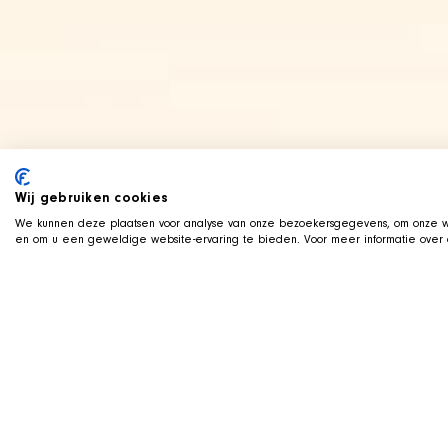
Wij gebruiken cookies
We kunnen deze plaatsen voor analyse van onze bezoekersgegevens, om onze we
en om u een geweldige website-ervaring te bieden. Voor meer informatie over d
LIVE AUF TWITCH
Z
ockt mit der SHIR
Wir streamen live auf Twitch, mit Qa
Koerbchen neben uns im Bild. Schauen