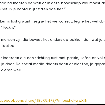
goed na moeten denken of ik deze boodschap wel moest do
ls het in je hoofd blijft zitten doe het “
n is lastig want : zeg je het wel correct, leg je het wel duid
“ Fuck it”
jd mensen zijn die bewust het anders op pakken dan wat je sch
… laat ze
r iedereen die een stichting runt met passie, liefde en vol 
t je doet. De social media ridders doen er niet toe, je gep
 dieren wel!
facebook.com/share/1BuFJLrf72/?mibextid=wwXIfr