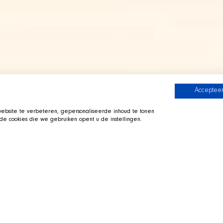
Accepteer
bsite te verbeteren, gepersonaliseerde inhoud te tonen
e cookies die we gebruiken opent u de instellingen.
 Crew
Zur SHIR Crew
i ausgestreckt in seinem
Direkt zu Twitch
 Sie vorbei, fragen Sie uns zur