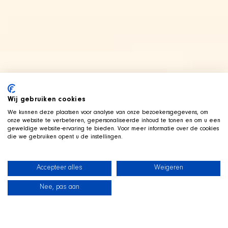
Wij gebruiken cookies
We kunnen deze plaatsen voor analyse van onze bezoekersgegevens, om
onze website te verbeteren, gepersonaliseerde inhoud te tonen en om u een
geweldige website-ervaring te bieden. Voor meer informatie over de cookies
die we gebruiken opent u de instellingen.
Accepteer alles
Weigeren
Nee, pas aan
Neuigkeiten
Unsere Hunde
Strandshop
Kontakt