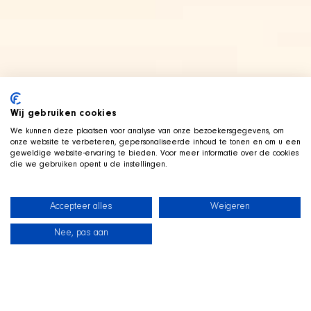
Wij gebruiken cookies
We kunnen deze plaatsen voor analyse van onze bezoekersgegevens, om
onze website te verbeteren, gepersonaliseerde inhoud te tonen en om u een
geweldige website-ervaring te bieden. Voor meer informatie over de cookies
die we gebruiken opent u de instellingen.
Accepteer alles
Weigeren
Nee, pas aan
Neuigkeiten
Unsere Hunde
Strandshop
Kontakt