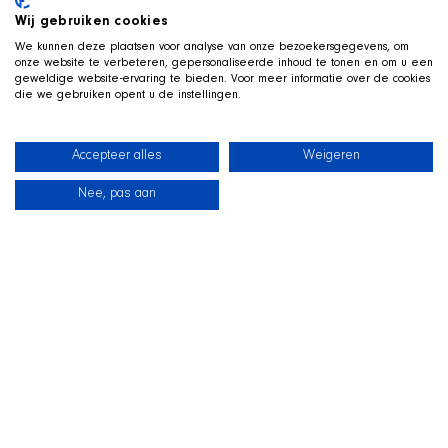
Wij gebruiken cookies
We kunnen deze plaatsen voor analyse van onze bezoekersgegevens, om
onze website te verbeteren, gepersonaliseerde inhoud te tonen en om u een
geweldige website-ervaring te bieden. Voor meer informatie over de cookies
die we gebruiken opent u de instellingen.
Accepteer alles
Weigeren
Nee, pas aan
Neuigkeiten
Unsere Hunde
Strandshop
Kontakt
LIVE AUF TWITCH
Z
ockt mit der SHIR Crew
Wir streamen live auf Twitch, mit Qai ausgestreckt in seinem
Koerbchen neben uns im Bild. Schauen Sie vorbei, fragen Sie