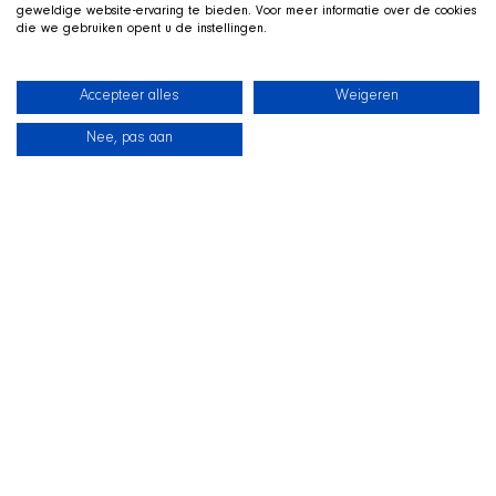
geweldige website-ervaring te bieden. Voor meer informatie over de cookies
die we gebruiken opent u de instellingen.
Accepteer alles
Weigeren
Nee, pas aan
Neuigkeiten
Unsere Hunde
Strandshop
Kontakt
LIVE AUF TWITCH
Z
ockt mit der SHIR Crew
Wir streamen live auf Twitch, mit Qai ausgestreckt in seinem
Koerbchen neben uns im Bild. Schauen Sie vorbei, fragen Sie
uns zur Aufnahme und unterstuetzen Sie die Hunde
waehrend des Streams.
Zur SHIR Crew