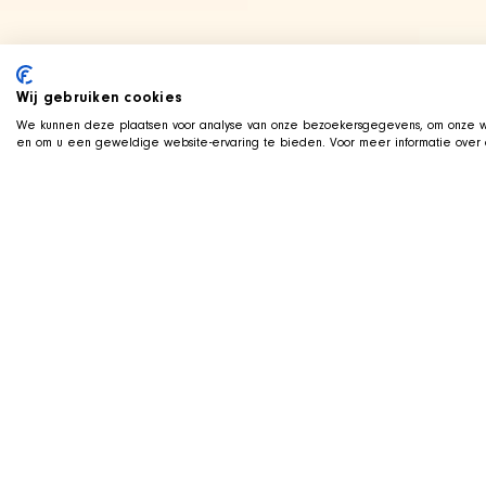
Wij gebruiken cookies
We kunnen deze plaatsen voor analyse van onze bezoekersgegevens, om onze we
en om u een geweldige website-ervaring te bieden. Voor meer informatie over d
LIVE AUF TWITCH
Z
ockt mit der SHIR
Wir streamen live auf Twitch, mit Qa
Koerbchen neben uns im Bild. Schauen
Aufnahme und unterstuetzen Sie die