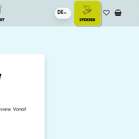
DE
KT
SPENDEN
W
view. Vanaf