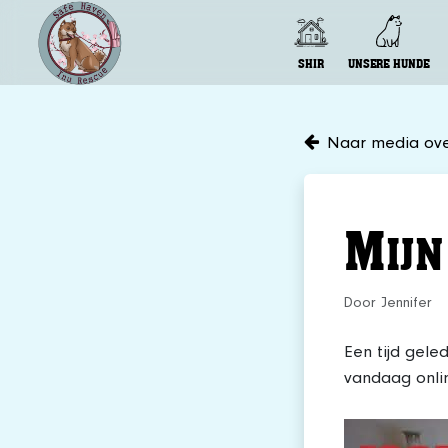
SHIR
UNSERE HUNDE
Naar media ove
M
IJ
Door Jennifer
Een tijd gele
vandaag onlin