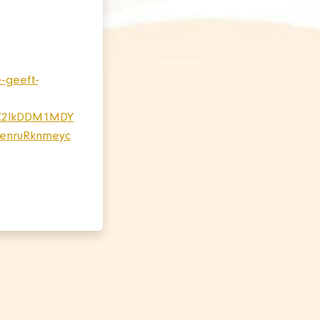
-geeft-
X2lkDDM1MDY
enruRknmeyc