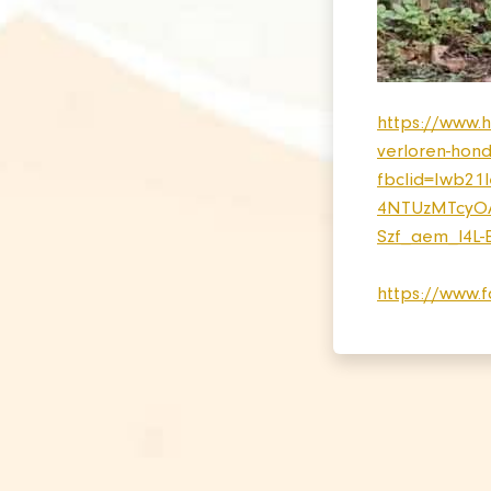
https://www.h
verloren-hond
fbclid=Iwb
4NTUzMTcyOA
Szf_aem_l4L
https://www.