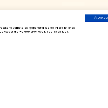
Accepteer
bsite te verbeteren, gepersonaliseerde inhoud te tonen
e cookies die we gebruiken opent u de instellingen.
 Crew
Zur SHIR Crew
i ausgestreckt in seinem
Direkt zu Twitch
 Sie vorbei, fragen Sie uns zur
 Hunde waehrend des Streams.