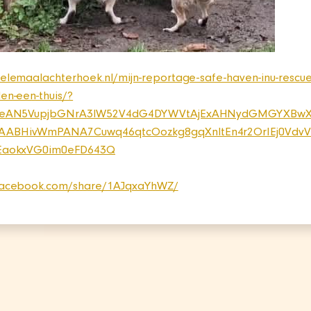
elemaalachterhoek.nl/mijn-reportage-safe-haven-inu-rescue
en-een-thuis/?
21leAN5VupjbGNrA3lW52V4dG4DYWVtAjExAHNydGMGYXBw
ABHivWmPANA7Cuwq46qtcOozkg8gqXnltEn4r2OrIEj0VdvV
-EaokxVG0im0eFD643Q
facebook.com/share/1AJqxaYhWZ/