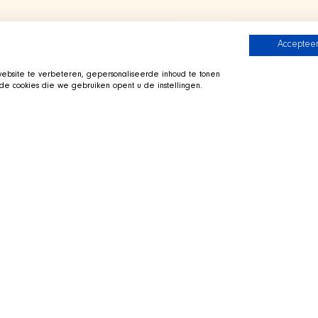
Accepteer
bsite te verbeteren, gepersonaliseerde inhoud te tonen
e cookies die we gebruiken opent u de instellingen.
 Crew
Zur SHIR Crew
i ausgestreckt in seinem
Direkt zu Twitch
 Sie vorbei, fragen Sie uns zur
 Hunde waehrend des Streams.