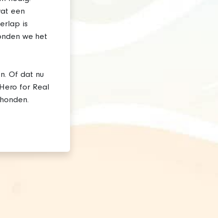
wat een
erlap is
vonden we het
. Of dat nu
'Hero for Real
 honden.