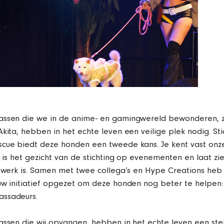
assen die we in de anime- en gamingwereld bewonderen, z
Akita, hebben in het echte leven een veilige plek nodig. Sti
scue biedt deze honden een tweede kans. Je kent vast onz
ij is het gezicht van de stichting op evenementen en laat zi
t werk is. Samen met twee collega’s en Hype Creations heb 
uw initiatief opgezet om deze honden nog beter te helpen
ssadeurs.
assen die wij opvangen, hebben in het echte leven een ste