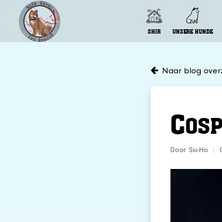
SHIR
UNSERE HUNDE
Naar blog overz
C
OS
Door Siu-Ho
|