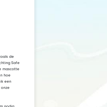
oals de
chting Safe
e mascotte
en hoe
ik een
: onze
m nodig.