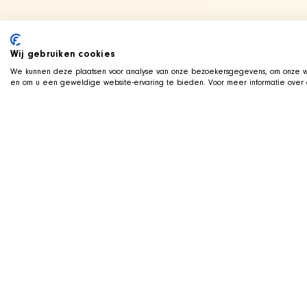
Wij gebruiken cookies
We kunnen deze plaatsen voor analyse van onze bezoekersgegevens, om onze we
en om u een geweldige website-ervaring te bieden. Voor meer informatie over d
LIVE AUF TWITCH
Z
ockt mit der SHIR
Wir streamen live auf Twitch, mit Qa
Koerbchen neben uns im Bild. Schauen
Aufnahme und unterstuetzen Sie die