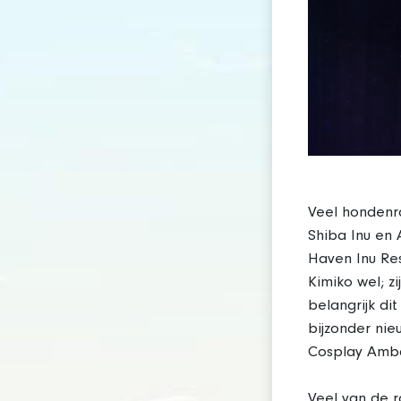
Veel hondenr
Shiba Inu en 
Haven Inu Re
Kimiko wel; z
belangrijk di
bijzonder nie
Cosplay Amba
Veel van de r