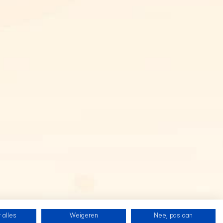
 alles
Weigeren
Nee, pas aan