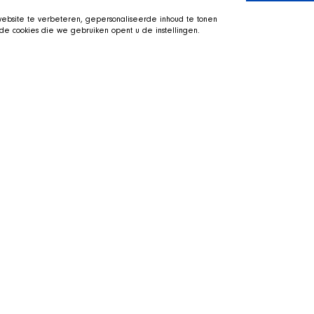
bsite te verbeteren, gepersonaliseerde inhoud te tonen
e cookies die we gebruiken opent u de instellingen.
起玩
前往 SHIR Crew 页面
直接前往 Twitch
Qai 就趴在旁边的狗窝里一同出镜。
这些狗狗。
关于我们
专注于救助和重新安置困境犬只的非
领养狗狗