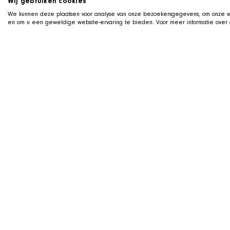
Wij gebruiken cookies
We kunnen deze plaatsen voor analyse van onze bezoekersgegevens, om onze we
en om u een geweldige website-ervaring te bieden. Voor meer informatie over d
TWITCH 直播中
和
SHIR Crew 一
我们在 Twitch 上直播游戏，狗狗 
欢迎来看看、提问，并在直播中支持
SAFE HAVEN INU RESCUE
Safe Haven Inu Rescue 是一家