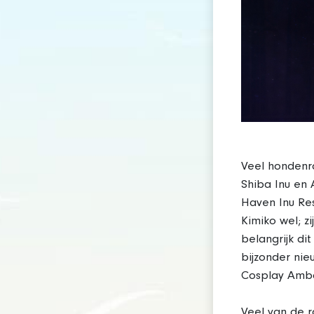
Veel hondenr
Shiba Inu en 
Haven Inu Re
Kimiko wel; z
belangrijk di
bijzonder nie
Cosplay Amba
Veel van de r