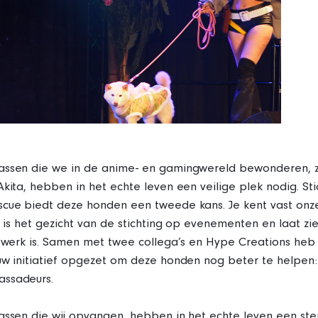
assen die we in de anime- en gamingwereld bewonderen, z
Akita, hebben in het echte leven een veilige plek nodig. Sti
scue biedt deze honden een tweede kans. Je kent vast onz
ij is het gezicht van de stichting op evenementen en laat zi
t werk is. Samen met twee collega’s en Hype Creations heb 
uw initiatief opgezet om deze honden nog beter te helpen
ssadeurs.
assen die wij opvangen, hebben in het echte leven een ste