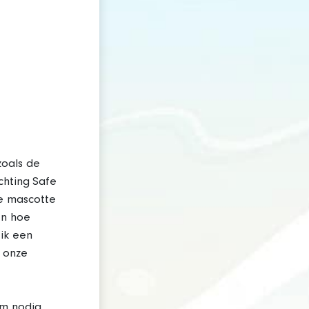
oals de
chting Safe
e mascotte
en hoe
ik een
: onze
m nodig.