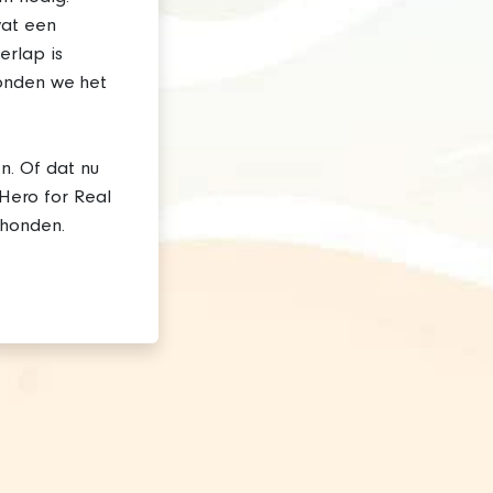
wat een
erlap is
vonden we het
. Of dat nu
'Hero for Real
 honden.