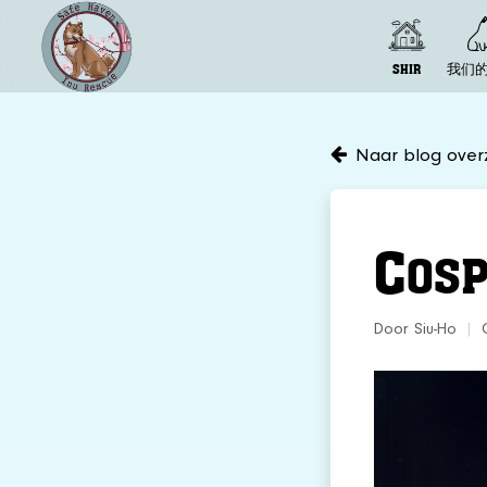
SHIR
我们
Naar blog overz
C
OS
Door Siu-Ho
|