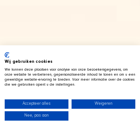
Wij gebruiken cookies
We kunnen deze plaatsen voor analyse van onze bezoekersgegevens, om
onze website te verbeteren, gepersonaliseerde inhoud te tonen en om u een
geweldige website-ervaring te bieden. Voor meer informatie over de cookies
die we gebruiken opent u de instellingen.
Accepteer alles
Weigeren
Nee, pas aan
Neuigkeiten
Unsere Hunde
Strandshop
Kontakt