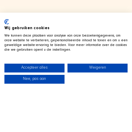
Wij gebruiken cookies
We kunnen deze plaatsen voor analyse van onze bezoekersgegevens, om
onze website te verbeteren, gepersonaliseerde inhoud te tonen en om u een
geweldige website-ervaring te bieden. Voor meer informatie over de cookies
die we gebruiken opent u de instellingen.
Accepteer alles
Weigeren
Nee, pas aan
新闻
我们的狗狗
海滩商店
联系
TWITCH 直播中
和
SHIR Crew 一起玩