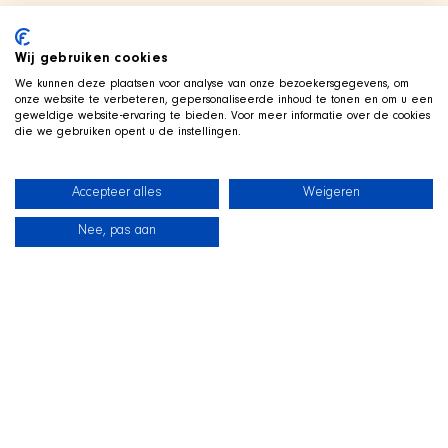
Wij gebruiken cookies
We kunnen deze plaatsen voor analyse van onze bezoekersgegevens, om
onze website te verbeteren, gepersonaliseerde inhoud te tonen en om u een
geweldige website-ervaring te bieden. Voor meer informatie over de cookies
die we gebruiken opent u de instellingen.
Accepteer alles
Weigeren
Nee, pas aan
Neuigkeiten
Unsere Hunde
Strandshop
Kontakt
LIVE AUF TWITCH
Z
ockt mit der SHIR Crew
Wir streamen live auf Twitch, mit Qai ausgestreckt in seinem