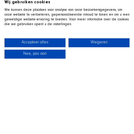
Wij gebruiken cookies
We kunnen deze plaatsen voor analyse van onze bezoekersgegevens, om
onze website te verbeteren, gepersonaliseerde inhoud te tonen en om u een
geweldige website-ervaring te bieden. Voor meer informatie over de cookies
die we gebruiken opent u de instellingen.
Accepteer alles
Weigeren
Nee, pas aan
News
Our dogs
Beach Shop
Contact
LIVE ON TWITCH
G
ame along with the SHIR Crew
We stream live on Twitch, with Qai stretched out in his
basket beside us on camera. Drop by, ask us about the
shelter and support the dogs during the stream.