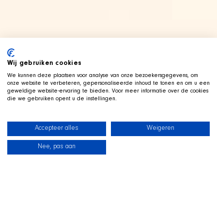
Wij gebruiken cookies
We kunnen deze plaatsen voor analyse van onze bezoekersgegevens, om
onze website te verbeteren, gepersonaliseerde inhoud te tonen en om u een
geweldige website-ervaring te bieden. Voor meer informatie over de cookies
die we gebruiken opent u de instellingen.
Accepteer alles
Weigeren
Nee, pas aan
Neuigkeiten
Unsere Hunde
Strandshop
Kontakt
LIVE AUF TWITCH