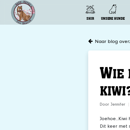
SHIR
UNSERE HUNDE
Naar blog overz
W
IE
KIWI
Door Jennifer
|
Joehoe...Kiwi 
Dit keer met 