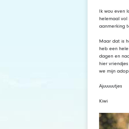
Ik wou even 
helemaal vol
aanmerking t
Maar dat is he
heb een hele
dagen en nach
hier vriendje
we mijn adopt
Ajuuuuutjes
Kiwi