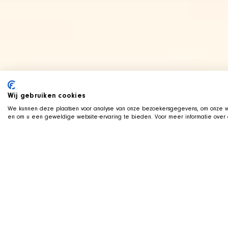
Wij gebruiken cookies
We kunnen deze plaatsen voor analyse van onze bezoekersgegevens, om onze we
en om u een geweldige website-ervaring te bieden. Voor meer informatie over d
LIVE AUF TWITCH
Z
ockt mit der SHIR
Wir streamen live auf Twitch, mit Qa
Koerbchen neben uns im Bild. Schauen