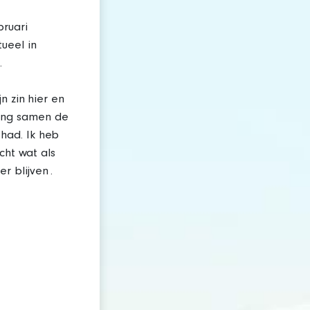
ruari
ueel in
.
n zin hier en
ang samen de
had. Ik heb
cht wat als
 blijven .