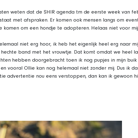
laten weten dat de SHIR agenda tm de eerste week van feb
 staat met afspraken. Er komen ook mensen langs om event
e komen om een hondje te adopteren. Helaas niet voor mij
lemaal niet erg hoor, ik heb het eigenlijk heel erg naar mij
 hechte band met het vrouwtje. Dat komt omdat we heel l
ten hebben doorgebracht toen ik nog pupjes in mijn buik 
s en vooral Ollie kan nog helemaal niet zonder mij. Dus ik da
ie advertentie nou eens verstoppen, dan kan ik gewoon hier