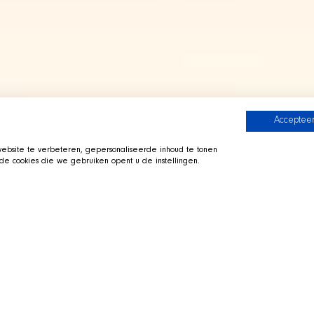
Accepteer
bsite te verbeteren, gepersonaliseerde inhoud te tonen
e cookies die we gebruiken opent u de instellingen.
 Crew
Zur SHIR Crew
i ausgestreckt in seinem
Direkt zu Twitch
 Sie vorbei, fragen Sie uns zur