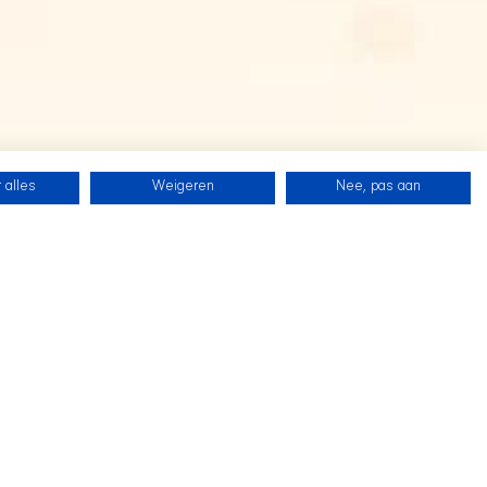
 alles
Weigeren
Nee, pas aan
SHIR CREW
Folgen Sie uns auf Twitch