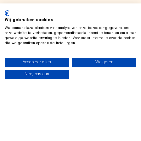
Wij gebruiken cookies
We kunnen deze plaatsen voor analyse van onze bezoekersgegevens, om
onze website te verbeteren, gepersonaliseerde inhoud te tonen en om u een
geweldige website-ervaring te bieden. Voor meer informatie over de cookies
die we gebruiken opent u de instellingen.
Accepteer alles
Weigeren
Nee, pas aan
新闻
我们的狗狗
海滩商店
联系
TWITCH 直播中
和
SHIR Crew 一起玩
我们在 Twitch 上直播游戏，狗狗 Qai 就趴在旁边的狗窝里一