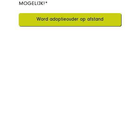
MOGELIJK!*
Word adoptieouder op afstand