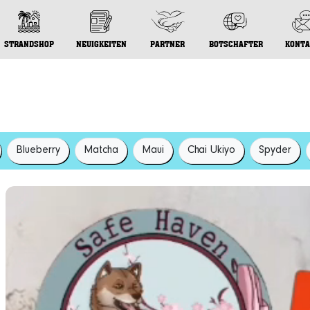
STRANDSHOP
NEUIGKEITEN
PARTNER
BOTSCHAFTER
KONTA
Blueberry
Matcha
Maui
Chai Ukiyo
Spyder