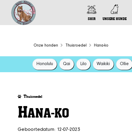
SHIR
UNSERE HUNDE
Onze honden
Thuisroedel
Hana-ko
Honolulu
Qai
Lilo
Waikiki
Ollie
T
huisroedel
H
ANA-KO
Geboortedatum: 12-07-2023