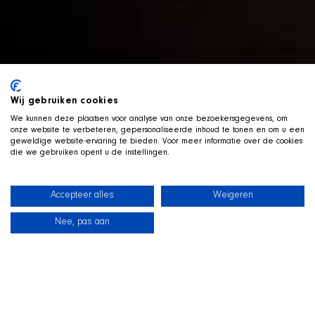
Wij gebruiken cookies
We kunnen deze plaatsen voor analyse van onze bezoekersgegevens, om
onze website te verbeteren, gepersonaliseerde inhoud te tonen en om u een
geweldige website-ervaring te bieden. Voor meer informatie over de cookies
die we gebruiken opent u de instellingen.
Accepteer alles
Weigeren
Nee, pas aan
Neuigkeiten
Unsere Hunde
Strandshop
Kontakt