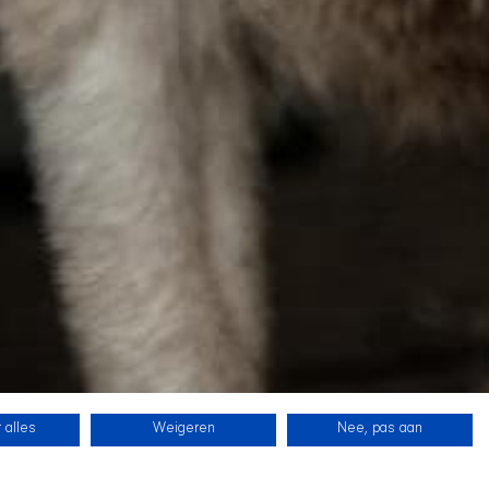
 alles
Weigeren
Nee, pas aan
SHIR CREW
在 Twitch 上关注我们