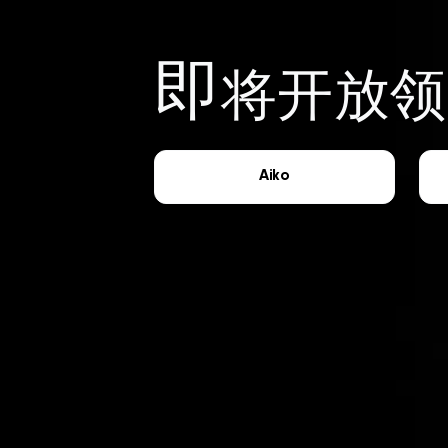
即
将开放领
Aiko