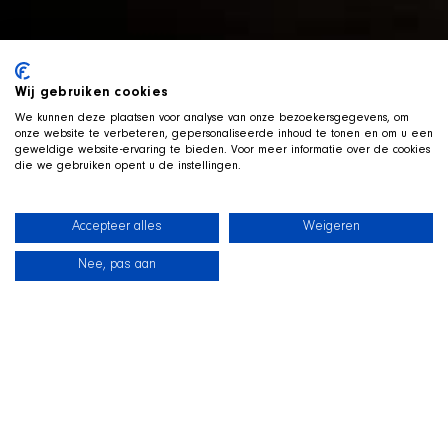
Wij gebruiken cookies
We kunnen deze plaatsen voor analyse van onze bezoekersgegevens, om
onze website te verbeteren, gepersonaliseerde inhoud te tonen en om u een
geweldige website-ervaring te bieden. Voor meer informatie over de cookies
die we gebruiken opent u de instellingen.
Accepteer alles
Weigeren
Nee, pas aan
News
Our dogs
Beach Shop
Contact