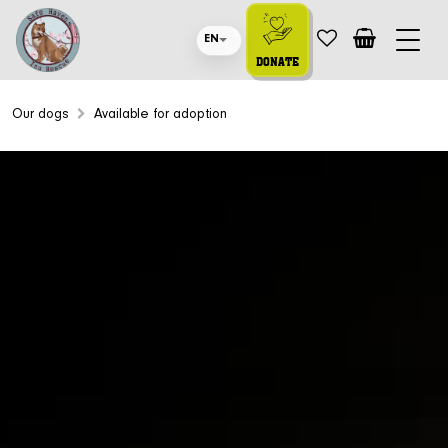
EN
DONATE
Our dogs
Available for adoption