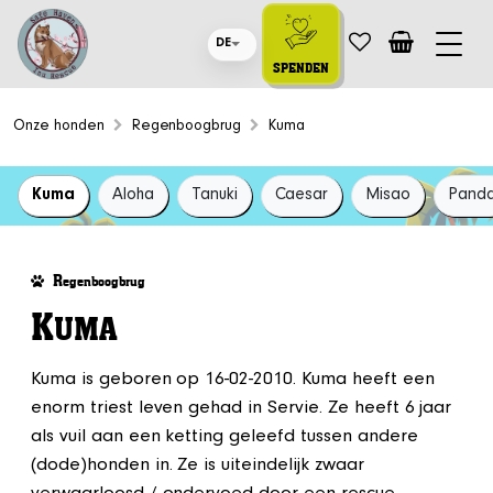
DE
SPENDEN
Onze honden
Regenboogbrug
Kuma
Kuma
Aloha
Tanuki
Caesar
Misao
Pand
R
egenboogbrug
K
UMA
Kuma is geboren op 16-02-2010. Kuma heeft een
enorm triest leven gehad in Servie. Ze heeft 6 jaar
als vuil aan een ketting geleefd tussen andere
(dode)honden in. Ze is uiteindelijk zwaar