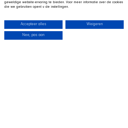
geweldige website-ervaring te bieden. Voor meer informatie over de cookies
die we gebruiken opent u de instellingen.
Accepteer alles
Weigeren
Nee, pas aan
Neuigkeiten
Unsere Hunde
Strandshop
Kontakt
LIVE AUF TWITCH
Z
ockt mit der SHIR Crew
Wir streamen live auf Twitch, mit Qai ausgestreckt in seinem
Koerbchen neben uns im Bild. Schauen Sie vorbei, fragen Sie
uns zur Aufnahme und unterstuetzen Sie die Hunde