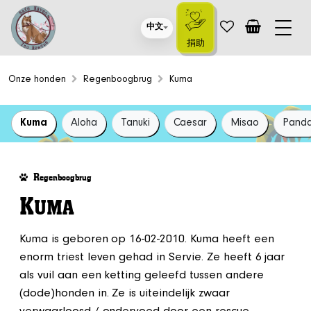
中文
捐助
Onze honden
Regenboogbrug
Kuma
Kuma
Aloha
Tanuki
Caesar
Misao
Pand
R
egenboogbrug
K
UMA
Kuma is geboren op 16-02-2010. Kuma heeft een
enorm triest leven gehad in Servie. Ze heeft 6 jaar
als vuil aan een ketting geleefd tussen andere
(dode)honden in. Ze is uiteindelijk zwaar