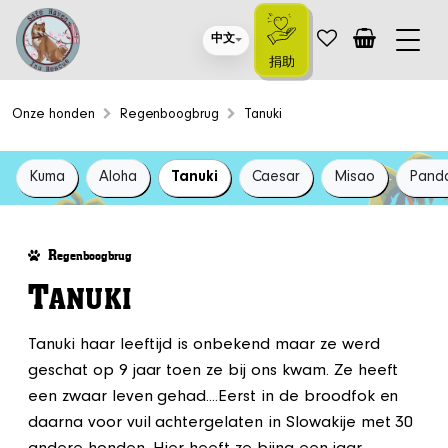
中文
捐助
Onze honden
Regenboogbrug
Tanuki
Kuma
Aloha
Tanuki
Caesar
Misao
Pand
R
egenboogbrug
T
ANUKI
Tanuki haar leeftijd is onbekend maar ze werd
geschat op 9 jaar toen ze bij ons kwam. Ze heeft
een zwaar leven gehad....Eerst in de broodfok en
daarna voor vuil achtergelaten in Slowakije met 30