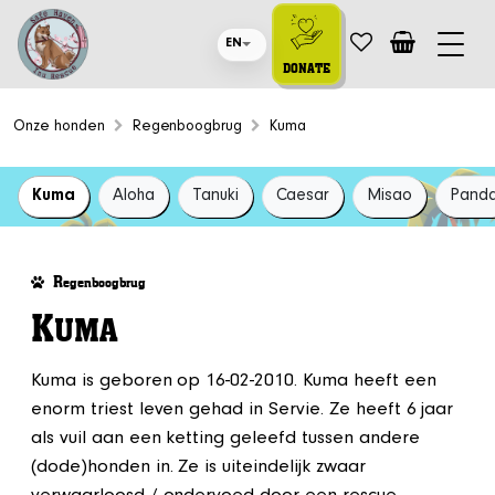
EN
DONATE
Onze honden
Regenboogbrug
Kuma
Kuma
Aloha
Tanuki
Caesar
Misao
Pand
R
egenboogbrug
K
UMA
Kuma is geboren op 16-02-2010. Kuma heeft een
enorm triest leven gehad in Servie. Ze heeft 6 jaar
als vuil aan een ketting geleefd tussen andere
(dode)honden in. Ze is uiteindelijk zwaar